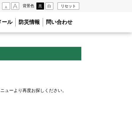
背景色
黒
白
リセット
小
大
メール
防災情報
問い合わせ
メニューより再度お探しください。