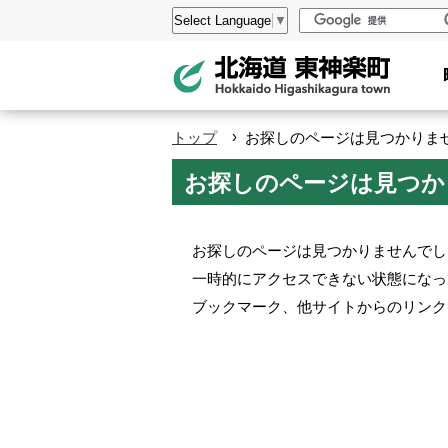
本
設
Select Language
▼
文
定
へ
メ
ニ
›
トップ
お探しのページは見つかりません。 
ュ
お探しのページは見つかりませ
ー
へ
お探しのページは見つかりませんでし
一時的にアクセスできない状態になっ
ブックマーク、他サイトからのリンク