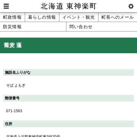
本
文
Men
btnS
北海道 東神楽町 Hokkaido Higashika
メ
町政情報
暮らしの情報
イベント・観光
町長へのメール
へ
u
ettin
防災情報
問い合わせ
ニ
g
メ
ュ
ニ
蕎麦 蓬
ュ
ー
ー
へ
施設名ふりがな
そば よもぎ
郵便番号
071-1563
住所
北海道上川郡東神楽町東3線20号