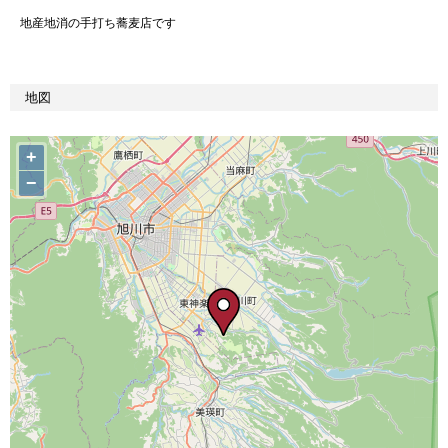
地産地消の手打ち蕎麦店です
地図
+
−