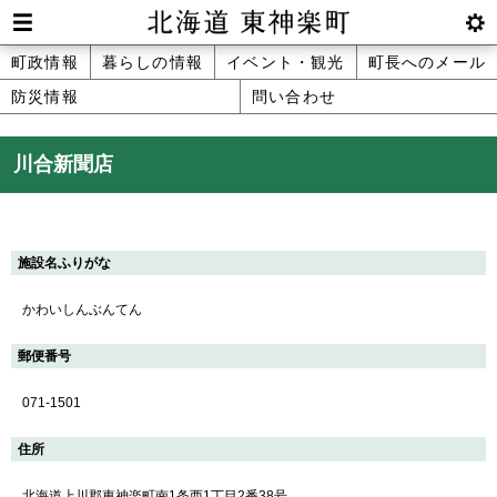
本
文
Men
btnS
北海道 東神楽町 Hokkaido Higashika
メ
町政情報
暮らしの情報
イベント・観光
町長へのメール
へ
u
ettin
防災情報
問い合わせ
ニ
g
メ
ュ
ニ
川合新聞店
ュ
ー
ー
へ
施設名ふりがな
かわいしんぶんてん
郵便番号
071-1501
住所
北海道上川郡東神楽町南1条西1丁目2番38号