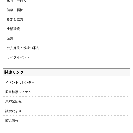
教育・子育て
の
ト
健康・福祉
ッ
参加と協力
プ
へ
生活環境
本
産業
文
へ
公共施設・役場の案内
メ
ライフイベント
ニ
ュ
関連リンク
ー
へ
イベントカレンダー
図書検索システム
東神楽広報
議会だより
防災情報