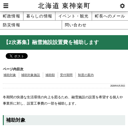
本
文
Men
btnS
北海道 東神楽町 Hokkaido Higashika
メ
町政情報
暮らしの情報
イベント・観光
町長へのメール
へ
u
ettin
防災情報
問い合わせ
ニ
g
メ
ュ
ニ
【2次募集】融雪施設設置費を補助します
ュ
ー
ー
へ
ページ内目次
補助対象
補助対象施設
補助額
受付期間
制度の案内
2026年6月25日
冬期間の快適な生活環境の向上を図るため、融雪施設の設置を希望する個人や
事業所に対し、設置工事費の一部を補助します。
補助対象