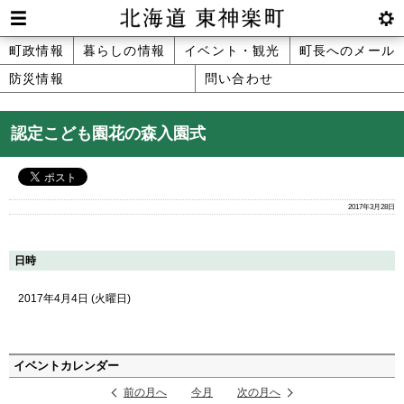
本
文
Men
btnS
北海道 東神楽町 Hokkaido Higashika
メ
町政情報
暮らしの情報
イベント・観光
町長へのメール
へ
u
ettin
防災情報
問い合わせ
ニ
g
メ
ュ
ニ
認定こども園花の森入園式
ュ
ー
ー
へ
2017年3月28日
日時
2017年4月4日 (火曜日)
ペ
イベントカレンダー
ー
前の月へ
今月
次の月へ
ジ