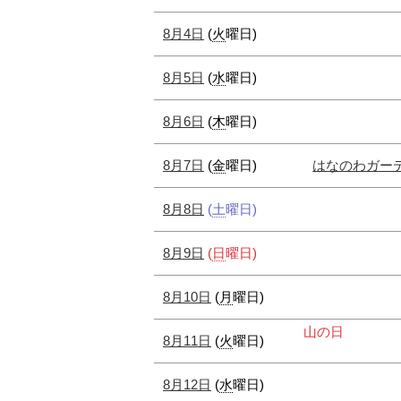
メ
8月4日
(
火
曜日
)
ニ
ュ
8月5日
(
水
曜日
)
ー
へ
8月6日
(
木
曜日
)
8月7日
(
金
曜日
)
はなのわガー
8月8日
(
土
曜日
)
8月9日
(
日
曜日
)
8月10日
(
月
曜日
)
山の日
8月11日
(
火
曜日
)
8月12日
(
水
曜日
)