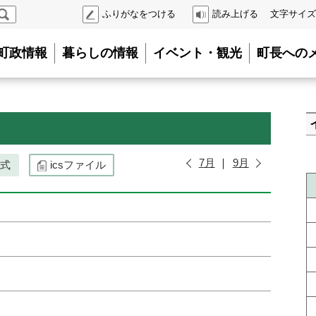
検
ふりがなをつける
読み上げる
文字サイズ
索
町政情報
暮らしの情報
イベント・観光
町長への
7月
9月
式
icsファイル