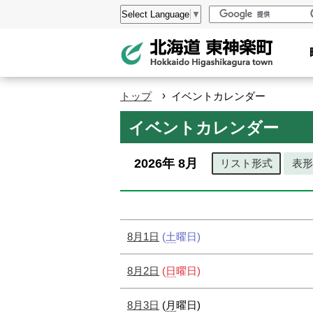
本
設
Select Language
▼
文
定
へ
メ
ニ
›
トップ
イベントカレンダー
ュ
ペ
イベントカレンダー
ー
ー
へ
ジ
2026年
8月
リスト形式
表形
の
ト
ッ
プ
8月1日
(
土
曜日
)
へ
本
8月2日
(
日
曜日
)
文
8月3日
(
月
曜日
)
へ