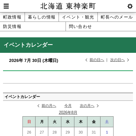
本
文
Men
btnS
北海道 東神楽町 Hokkaido Higashika
メ
町政情報
暮らしの情報
イベント・観光
町長へのメール
へ
u
ettin
防災情報
問い合わせ
ニ
g
メ
ュ
ニ
イベントカレンダー
ュ
ー
ー
前の日へ
次の日へ
2026年
7月
30日
(木
曜日
)
へ
ペ
ー
イベントカレンダー
ジ
前の月へ
今月
次の月へ
の
2026年8月
ト
ッ
日
月
火
水
木
金
土
プ
26
27
28
29
30
31
1
へ