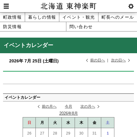
本
文
Men
btnS
北海道 東神楽町 Hokkaido Higashika
メ
町政情報
暮らしの情報
イベント・観光
町長へのメール
へ
u
ettin
防災情報
問い合わせ
ニ
g
メ
ュ
ニ
イベントカレンダー
ュ
ー
ー
前の日へ
次の日へ
2026年
7月
25日
(土
曜日
)
へ
ペ
ー
イベントカレンダー
ジ
前の月へ
今月
次の月へ
の
2026年8月
ト
ッ
日
月
火
水
木
金
土
プ
26
27
28
29
30
31
1
へ