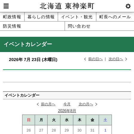
本
文
Men
btnS
北海道 東神楽町 Hokkaido Higashika
メ
町政情報
暮らしの情報
イベント・観光
町長へのメール
へ
u
ettin
防災情報
問い合わせ
ニ
g
メ
ュ
ニ
イベントカレンダー
ュ
ー
ー
前の日へ
次の日へ
2026年
7月
23日
(木
曜日
)
へ
ペ
ー
イベントカレンダー
ジ
前の月へ
今月
次の月へ
の
2026年8月
ト
ッ
日
月
火
水
木
金
土
プ
26
27
28
29
30
31
1
へ