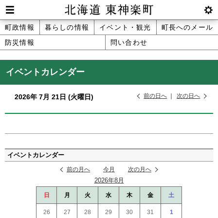
本
文
Men
btnS
北海道 東神楽町 Hokkaido Higashika
メ
町政情報
暮らしの情報
イベント・観光
町長へのメール
へ
u
ettin
防災情報
問い合わせ
ニ
g
メ
ュ
ニ
イベントカレンダー
ュ
ー
ー
前の日へ
次の日へ
2026年
7月
21日
(火
曜日
)
へ
ペ
ー
イベントカレンダー
ジ
前の月へ
今月
次の月へ
の
2026年8月
ト
ッ
日
月
火
水
木
金
土
プ
26
27
28
29
30
31
1
へ