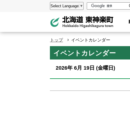
本
設
Select Language
▼
文
定
へ
メ
ニ
›
トップ
イベントカレンダー
ュ
ペ
イベントカレンダー
ー
ー
へ
ジ
2026年
6月
19日
(金
曜日
)
の
ト
ッ
プ
へ
本
文
へ