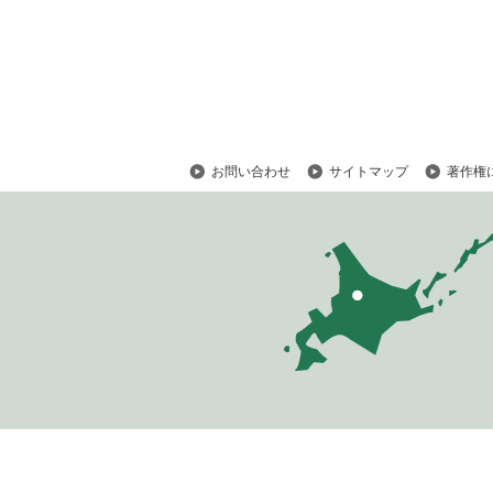
メ
ニ
ュ
ー
へ
お問い合わせ
サイトマップ
著作権
ペ
ー