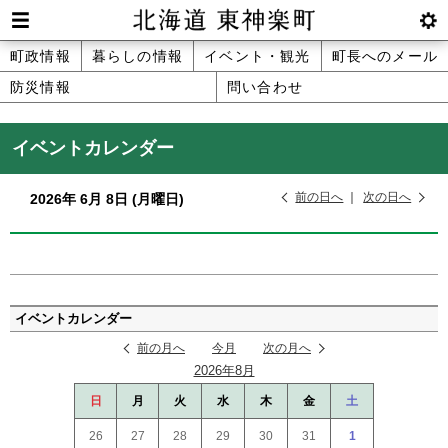
本
文
Men
btnS
北海道 東神楽町 Hokkaido Higashika
メ
町政情報
暮らしの情報
イベント・観光
町長へのメール
へ
u
ettin
防災情報
問い合わせ
ニ
g
メ
ュ
ニ
イベントカレンダー
ュ
ー
ー
前の日へ
次の日へ
2026年
6月
8日
(月
曜日
)
へ
ペ
ー
イベントカレンダー
ジ
前の月へ
今月
次の月へ
の
2026年8月
ト
ッ
日
月
火
水
木
金
土
プ
26
27
28
29
30
31
1
へ