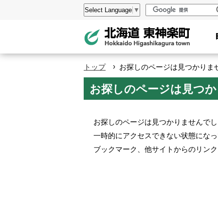
本
設
Select Language
▼
文
定
へ
メ
ニ
›
トップ
お探しのページは見つかりません。 
ュ
お探しのページは見つかりませ
ー
へ
お探しのページは見つかりませんでし
一時的にアクセスできない状態になっ
ブックマーク、他サイトからのリンク