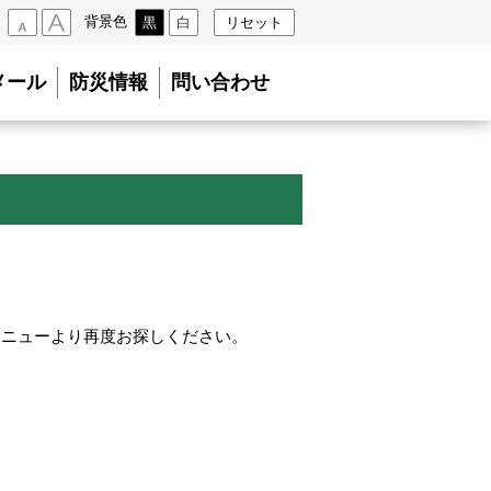
背景色
黒
白
リセット
小
大
メール
防災情報
問い合わせ
メニューより再度お探しください。