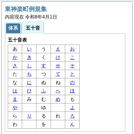
東神楽町例規集
内容現在 令和8年4月1日
体系
五十音
五十音表
あ
い
う
え
お
か
き
く
け
こ
さ
し
す
せ
そ
た
ち
つ
て
と
な
に
ぬ
ね
の
は
ひ
ふ
へ
ほ
ま
み
む
め
も
や
ゆ
よ
ら
り
る
れ
ろ
わ
を
ん