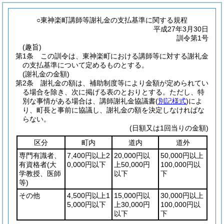
○東神楽町講師等謝礼金の支払基準に関する規程
平成27年3月30日
訓令第1号
(趣旨)
第1条
この訓令は、東神楽町における講師等に対する謝礼金
の支払基準について定めるものとする。
(謝礼金の金額)
第2条
謝礼金の額は、補助制度等により金額が定められてい
る場合を除き、次に掲げる表のとおりとする。
ただし、特
別な事情がある場合は、講師謝礼金協議書
(
別記様式
)
によ
り、町長と事前に協議し、謝礼金の額を決定しなければな
らない。
(日額又は1回当りの金額)
区分
町内
道内
道外
専門有識者、
7,400円以上2
20,000円以
50,000円以上
有資格者
(大
0,000円以下
上50,000円
100,000円以
学教授、医師
以下
下
等)
その他
4,500円以上1
15,000円以
30,000円以上
5,000円以下
上30,000円
100,000円以
以下
下