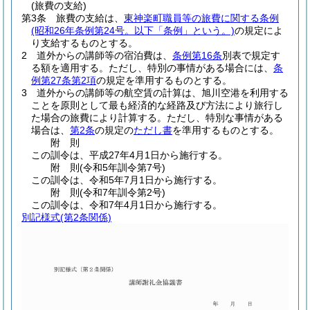
(旅費の支給)
第3条
旅費の支給は、
東神楽町職員等の旅費に関する条例
(昭和26年条例第24号。以下「条例」という。)
の規定によ
り支給するものとする。
2
道外からの講師等の宿泊費は、
条例第16条
別表で規定す
る額を適用する。
ただし、特別の事情がある場合には、
条
例第27条第2項
の規定を準用するものとする。
3
道外からの講師等の航空賃の計算は、旭川空港を利用する
ことを原則として最も経済的な経路及び方法により旅行し
た場合の旅費により計算する。
ただし、特別な事情がある
場合は、
第2条
の規定の
ただし書
を準用するものとする。
附
則
この訓令は、平成27年4月1日から施行する。
附
則
(令和5年
訓令第7号)
この訓令は、令和5年7月1日から施行する。
附
則
(令和7年
訓令第2号)
この訓令は、令和7年4月1日から施行する。
別記様式
(第2条関係)