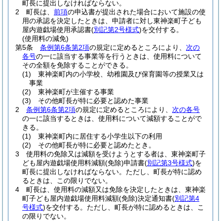
町長に提出しなければならない。
2
町長は、
前項
の申込書が提出された場合において施設の使
用の承認を決定したときは、申請者に対し東神楽町子ども
屋内遊戯場使用承認書
(
別記第2号様式
)
を交付する。
(使用料の減免)
第5条
条例第6条第2項
の規定に定めるところにより、
次の
各号
の一に該当する事業等を行うときは、使用料について
その全額を免除することができる。
(1)
東神楽町内の小学校、幼稚園及び保育園等の授業又は
事業
(2)
東神楽町が主催する事業
(3)
その他町長が特に必要と認めた事業
2
条例第6条第2項
の規定に定めるところにより、
次の各号
の一に該当するときは、使用料について減額することがで
きる。
(1)
東神楽町内に居住する小学生以下の利用
(2)
その他町長が特に必要と認めたとき。
3
使用料の免除又は減額を受けようとする者は、東神楽町子
ども屋内遊戯場使用料減額
(免除)
申請書
(
別記第3号様式
)
を
町長に提出しなければならない。
ただし、町長が特に認め
るときは、この限りでない。
4
町長は、使用料の減額又は免除を決定したときは、東神楽
町子ども屋内遊戯場使用料減額
(免除)
決定通知書
(
別記第4
号様式
)
を交付する。
ただし、町長が特に認めるときは、こ
の限りでない。