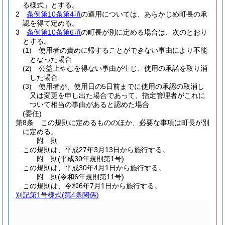
る様式」とする。
2
条例第10条第4項
の適用については、あらかじめ町長の承
認を得て定める。
3
条例第10条第6項
の町長が別に定める場合は、次のとおり
とする。
(1)
使用者の責めに帰することができない事由により不能
となった場合
(2)
公益上やむを得ない事由が生じ、使用の承諾を取り消
した場合
(3)
使用者が、使用日の5日前までに使用の承認の取消し
又は変更を申し出た場合であって、指定管理者がこれに
ついて相当の事由があると認めた場合
(委任)
第8条
この規則に定めるもののほか、必要な事項は町長が別
に定める。
附
則
この規則は、平成27年3月13日から施行する。
附
則
(平成30年
規則第1号)
この規則は、平成30年4月1日から施行する。
附
則
(令和6年
規則第11号)
この規則は、令和6年7月1日から施行する。
別記第1号様式
(第4条関係)