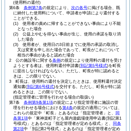
(使用料の還付)
第6条
条例第7条
の規定により、
次の各号
に掲げる場合、既
に納付した使用料について、申請者が申請により還付する
ことができる。
(1)
使用者の責めに帰することができない事由により不能
となった場合
(2)
公益上やむを得ない事由が生じ、使用の承諾を取り消
した場合
(3)
使用者が、使用日の3日前までに使用の承諾の取消し
又は変更を申し出た場合であって、町長がこれについて
相当の事由があると認めた場合
2
公の施設等に関する
条例
の規定により使用料の還付を受け
ようとする者は、使用料還付申請書
(
別記第5号様式
)
を町長
に提出しなければならない。
ただし、町長が特に認めると
きは、この限りでない。
3
町長は、使用料の還付を決定したときは、使用料還付決定
通知書
(
別記第6号様式
)
を交付する。
ただし、町長が特に認
めるときは、この限りでない。
(指定管理者に管理を行わせる場合の取扱い)
第7条
条例第9条第1項
の規定により指定管理者に施設の管
理を行わせる場合における
第4条
の規定の適用については、
これらの規定中「町長」とあるのは「指定管理者」と、
同
条第1項
中「東神楽町子ども屋内遊戯場使用申込書
(別記第1
号様式)
」とあるのは「指定管理者が定める様式」と、
同条
第2項
中「別記第2号様式」とあるのは「指定管理者が定め