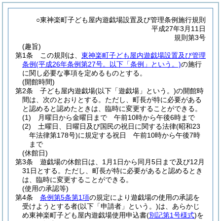
○東神楽町子ども屋内遊戯場設置及び管理条例施行規則
平成27年3月11日
規則第3号
(趣旨)
第1条
この規則は、
東神楽町子ども屋内遊戯場設置及び管理
条例
(平成26年条例第27号。以下「条例」という。)
の施行
に関し必要な事項を定めるものとする。
(開館時間)
第2条
子ども屋内遊戯場
(以下「遊戯場」という。)
の開館時
間は、次のとおりとする。
ただし、町長が特に必要がある
と認めると認めたときは、臨時に変更することができる。
(1)
月曜日から金曜日まで 午前10時から午後6時まで
(2)
土曜日、日曜日及び国民の祝日に関する法律
(昭和23
年法律第178号)
に規定する祝日 午前10時から午後7時
まで
(休館日)
第3条
遊戯場の休館日は、1月1日から同月5日まで及び12月
31日とする。
ただし、町長が特に必要があると認めるとき
は、臨時に変更することができる。
(使用の承認等)
第4条
条例第5条第1項
の規定により遊戯場の使用の承認を
受けようとする者
(以下「申請者」という。)
は、あらかじ
め東神楽町子ども屋内遊戯場使用申込書
(
別記第1号様式
)
を