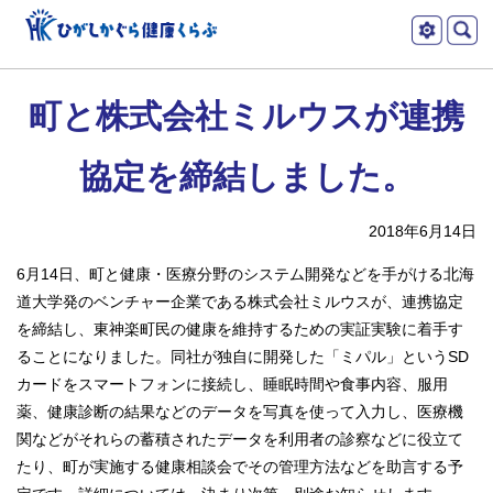
本
ツ
文
ー
ひがしかぐら健
へ
町と株式会社ミルウスが連携
メ
ル
康くらぶ
ニ
協定を締結しました。
ュ
ー
2018年6月14日
へ
6月14日、町と健康・医療分野のシステム開発などを手がける北海
道大学発のベンチャー企業である株式会社ミルウスが、連携協定
を締結し、東神楽町民の健康を維持するための実証実験に着手す
ることになりました。同社が独自に開発した「ミパル」というSD
カードをスマートフォンに接続し、睡眠時間や食事内容、服用
薬、健康診断の結果などのデータを写真を使って入力し、医療機
関などがそれらの蓄積されたデータを利用者の診察などに役立て
たり、町が実施する健康相談会でその管理方法などを助言する予