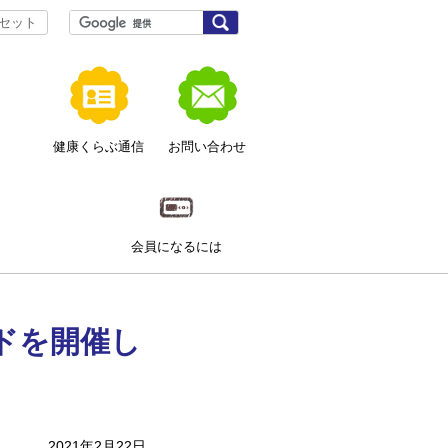
サ
検
セット
索
イ
ト
内
健康くらぶ通信
お問い合わせ
検
索
ト
会員に
なるには
ドを開催し
2021年2月22日