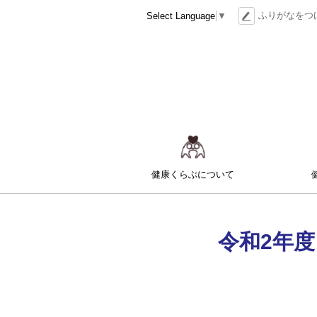
本
ツ
ふりがなをつ
Select Language
▼
文
ー
へ
ル
メ
ニ
ュ
ー
メ
へ
ニ
健康くらぶ
について
ュ
ー
令和2年