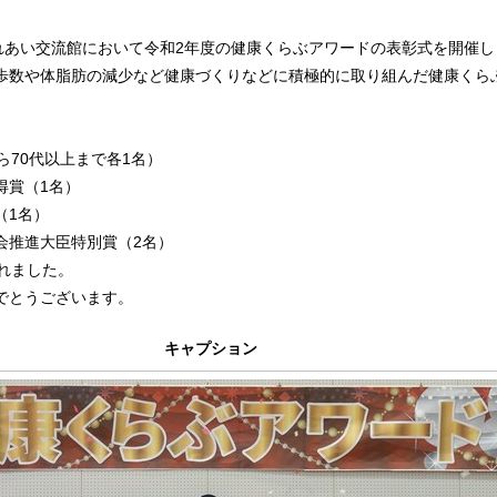
ふれあい交流館において令和2年度の健康くらぶアワードの表彰式を開催し
歩数や体脂肪の減少など健康づくりなどに積極的に取り組んだ健康くら
ら70代以上まで各1名）
得賞（1名）
（1名）
会推進大臣特別賞（2名）
れました。
でとうございます。
キャプション