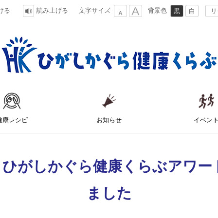
文字サイズ
背景色
ける
読み上げる
黒
白
リ
小
大
ひがしかぐら健康くらぶ
健康レシピ
お知らせ
イベン
度 ひがしかぐら健康くらぶアワー
ました