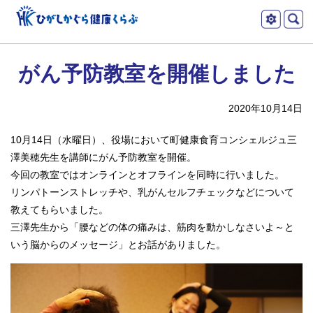
本
ツ
文
ー
ひがしかぐら健
へ
がん予防教室を開催しました
メ
ル
康くらぶ
ニ
2020年10月14日
ュ
ー
10月14日（水曜日）、役場において町健康食育コンシェルジュ三
へ
澤美穂先生を講師にがん予防教室を開催。
今回の教室ではオンラインとオフラインを同時に行いました。
リンパトーンストレッチや、乳がんセルフチェックなどについて
教えてもらいました。
三澤先生から「腰などの体の痛みは、筋肉を動かしなさいよ～と
いう脳からのメッセージ」とお話がありました。