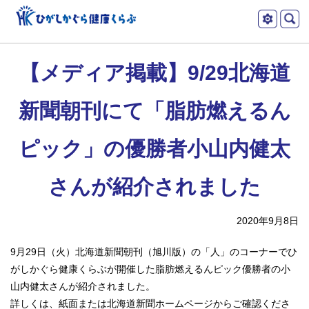
本
ツ
文
ー
ひがしかぐら健
へ
【メディア掲載】9/29北海道
メ
ル
康くらぶ
ニ
新聞朝刊にて「脂肪燃えるん
ュ
ー
ピック」の優勝者小山内健太
へ
さんが紹介されました
2020年9月8日
9月29日（火）北海道新聞朝刊（旭川版）の「人」のコーナーでひ
がしかぐら健康くらぶが開催した脂肪燃えるんピック優勝者の小
山内健太さんが紹介されました。
詳しくは、紙面または北海道新聞ホームページからご確認くださ