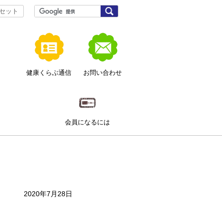
サ
検
セット
索
イ
ト
内
健康くらぶ通信
お問い合わせ
検
索
ト
会員に
なるには
2020年7月28日