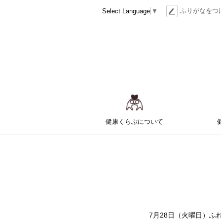
本
ツ
ふりがなをつ
Select Language
▼
文
ー
へ
ル
メ
ニ
ュ
ー
メ
へ
ニ
健康くらぶ
について
ュ
ー
7月28日（火曜日）