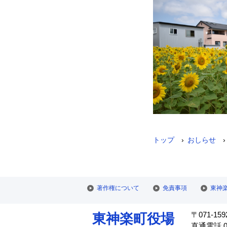
›
›
トップ
おしらせ
著作権について
免責事項
東神
〒071-159
東神楽町役場
直通電話 01