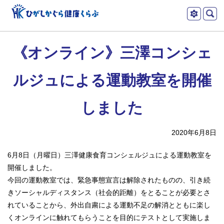
本
ツ
文
ー
ひがしかぐら健
へ
《オンライン》三澤コンシェ
メ
ル
康くらぶ
ニ
ルジュによる運動教室を開催
ュ
ー
しました
へ
2020年6月8日
6月8日（月曜日）三澤健康食育コンシェルジュによる運動教室を
開催しました。
今回の運動教室では、緊急事態宣言は解除されたものの、引き続
きソーシャルディスタンス（社会的距離）をとることが必要とさ
れていることから、外出自粛による運動不足の解消とともに楽し
くオンラインに触れてもらうことを目的にテストとして実施しま