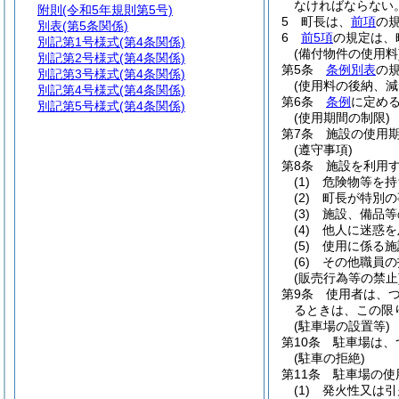
なければならない
附則
(令和5年規則第5号)
5
町長は、
前項
の
別表
(第5条関係)
6
前5項
の規定は、
別記第1号様式
(第4条関係)
(備付物件の使用料
別記第2号様式
(第4条関係)
第5条
条例別表
の
別記第3号様式
(第4条関係)
(使用料の後納、減
別記第4号様式
(第4条関係)
第6条
条例
に定め
別記第5号様式
(第4条関係)
(使用期間の制限)
第7条
施設の使用
(遵守事項)
第8条
施設を利用
(1)
危険物等を持
(2)
町長が特別の
(3)
施設、備品等
(4)
他人に迷惑を
(5)
使用に係る施
(6)
その他職員の
(販売行為等の禁止
第9条
使用者は、
るときは、この限
(駐車場の設置等)
第10条
駐車場は、
(駐車の拒絶)
第11条
駐車場の使
(1)
発火性又は引