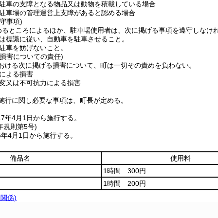
駐車の支障となる物品又は動物を積載している場合
駐車場の管理運営上支障があると認める場合
守事項)
めるところによるほか、駐車場使用者は、次に掲げる事項を遵守しなけ
は標識に従い、自動車を駐車させること。
駐車を妨げないこと。
損害についての責任)
おける次に掲げる損害について、町は一切その責めを負わない。
による損害
変又は不可抗力による損害
施行に関し必要な事項は、町長が定める。
7年4月1日から施行する。
年
規則第5号)
5年4月1日から施行する。
備品名
使用料
1時間 300円
1時間 200円
条関係)