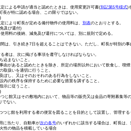
。
規定による申請が適当と認めたときは、使用変更許可書
(
別記第5号様式
)
町長が特に認める場合、この限りではない。
)
規定により町長が定める備付物件の使用料は、
別表
のとおりとする。
免及び還付)
る使用料の後納、減免及び還付については、別に規則で定める。
期間は、引き続き7日を超えることはできない。
ただし、町長が特別の事
する者は、次に掲げる事項を遵守しなければならない。
ち込まないこと。
事由があると認めたときを除き、所定の場所以外において飲食し、喫煙
の取扱いを適切に行うこと。
及ぼし、又はそのおそれのある行為をしないこと。
設内の秩序を保持するために必要な措置を講ずること。
指示に従うこと。
)
つつじ館又はその敷地内において、物品等の販売又は金品の寄附募集等
りでない。
つつじ館を利用する者の便宜を図ることを目的として設置し、管理する
用に当たり、自動車が
次の各号
のいずれかに該当する場合は、町長は、
火性の物品を積載している場合