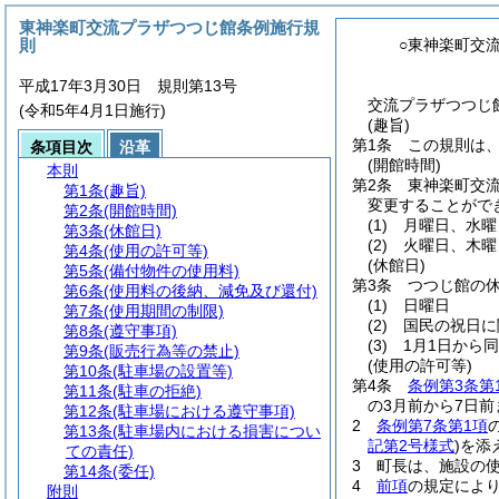
東神楽町交流プラザつつじ館条例施行規
則
○東神楽町交
平成17年3月30日 規則第13号
交流プラザつつじ館
(令和5年4月1日施行)
(趣旨)
第1条
この規則は
条項目次
沿革
(開館時間)
本則
第2条
東神楽町交
第1条
(趣旨)
変更することがで
第2条
(開館時間)
(1)
月曜日、水曜
第3条
(休館日)
(2)
火曜日、木曜
第4条
(使用の許可等)
(休館日)
第5条
(備付物件の使用料)
第3条
つつじ館の
第6条
(使用料の後納、減免及び還付)
(1)
日曜日
第7条
(使用期間の制限)
(2)
国民の祝日に
第8条
(遵守事項)
(3)
1月1日から同
第9条
(販売行為等の禁止)
(使用の許可等)
第10条
(駐車場の設置等)
第4条
条例第3条第
第11条
(駐車の拒絶)
の3月前から7日
第12条
(駐車場における遵守事項)
2
条例第7条第1項
第13条
(駐車場内における損害につい
記第2号様式
)
を添
ての責任)
3
町長は、施設の
第14条
(委任)
4
前項
の規定によ
附則