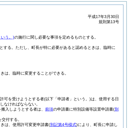
平成17年3月30日
規則第13号
という。)
の施行に関し必要な事項を定めるものとする。
とする。
ただし、町長が特に必要があると認めるときは、臨時に
ときは、臨時に変更することができる。
許可を受けようとする者
(以下「申請者」という。)
は、使用する日
しなければならない。
を搬入しようとする者は、
前項
の申請書に特別設備等設置申請書
(
別
を交付する。
ときは、使用許可変更申請書
(
別記第4号様式
)
により、町長に申請し