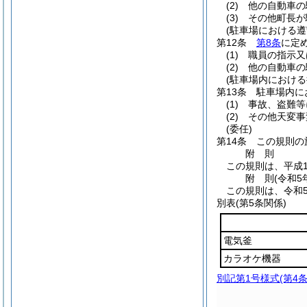
(2)
他の自動車の
(3)
その他町長が
(駐車場における遵
第12条
第8条
に定
(1)
職員の指示又
(2)
他の自動車の
(駐車場内における
第13条
駐車場内に
(1)
事故、盗難等
(2)
その他天変事
(委任)
第14条
この規則の
附
則
この規則は、平成1
附
則
(令和5
この規則は、令和
別表
(第5条関係)
電気釜
カラオケ機器
別記第1号様式
(第4