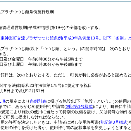
流プラザつつじ館条例施行規則
管理運営規則(平成9年規則第19号)の全部を改正する。
、
東神楽町交流プラザつつじ館条例
(平成9年条例第13号。以下「条例」
流プラザつつじ館
(以下「つつじ館」という。)
の開館時間は、次のとおり
きる。
日及び金曜日 午前8時30分から午後5時まで
日及び土曜日 午前8時30分から午後8時まで
休館日は、次のとおりとする。
ただし、町長が特に必要があると認める
関する法律
(昭和23年法律第178号)
に規定する祝日
月5日まで及び12月31日
1項
の規定により
条例別表
に掲げる施設
(以下「施設」という。)
の使用の
前までに、あらかじめ使用許可申請書
(
別記第1号様式
)
により、町長に申請
の規定により施設の使用に当たって特別の設備を設け、又は特殊な物件
えて町長に提出しなければならない。
使用の許可を決定したときは、申請者に対し使用許可書
(
別記第3号様式
)
り使用の許可を受けた者が、使用許可書の記載事項を変更しようとする