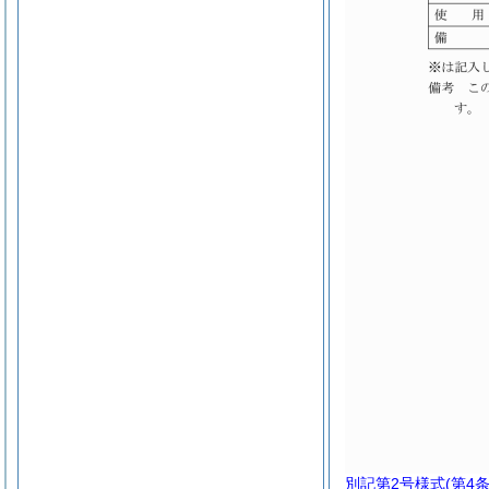
別記第2号様式
(第4