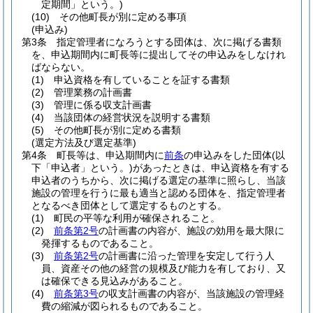
定期間」という。)
(10)
その他町長が別に定める事項
(申込み)
第3条
指定管理者になろうとする団体は、次に掲げる書類
を、申込期間内に町長等に提出してその申込みをしなけれ
ばならない。
(1)
申込資格を有していることを証する書類
(2)
管理業務の計画書
(3)
管理に係る収支計画書
(4)
当該団体の経営状況を説明する書類
(5)
その他町長が別に定める書類
(選定方法及び選定基準)
第4条
町長等は、申込期間内に
前条
の申込みをした団体
(以
下「申込者」という。)
があったときは、申込資格を有する
申込者のうちから、次に掲げる選定の基準に照らし、当該
施設の管理を行うに最も適当と認める団体を、指定管理者
となるべき団体として選定するものとする。
(1)
町民の平等な利用が確保されること。
(2)
前条第2号
の計画書の内容が、施設の効用を最大限に
発揮するものであること。
(3)
前条第2号
の計画書に沿った管理を安定して行う人
員、資産その他の経営の規模及び能力を有しており、又
は確保できる見込みがあること。
(4)
前条第3号
の収支計画書の内容が、当該施設の管理経
費の縮減が図られるものであること。