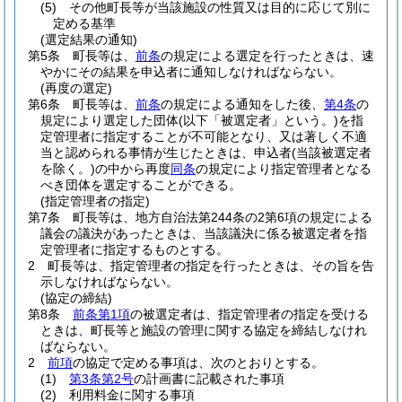
(5)
その他町長等が当該施設の性質又は目的に応じて別に
定める基準
(選定結果の通知)
第5条
町長等は、
前条
の規定による選定を行ったときは、速
やかにその結果を申込者に通知しなければならない。
(再度の選定)
第6条
町長等は、
前条
の規定による通知をした後、
第4条
の
規定により選定した団体
(以下「被選定者」という。)
を指
定管理者に指定することが不可能となり、又は著しく不適
当と認められる事情が生じたときは、申込者
(当該被選定者
を除く。)
の中から再度
同条
の規定により指定管理者となる
べき団体を選定することができる。
(指定管理者の指定)
第7条
町長等は、地方自治法第244条の2第6項の規定による
議会の議決があったときは、当該議決に係る被選定者を指
定管理者に指定するものとする。
2
町長等は、指定管理者の指定を行ったときは、その旨を告
示しなければならない。
(協定の締結)
第8条
前条第1項
の被選定者は、指定管理者の指定を受ける
ときは、町長等と施設の管理に関する協定を締結しなけれ
ばならない。
2
前項
の協定で定める事項は、次のとおりとする。
(1)
第3条第2号
の計画書に記載された事項
(2)
利用料金に関する事項