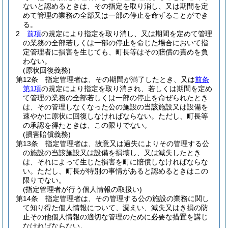
ないと認めるときは、その指定を取り消し、又は期間を定
めて管理の業務の全部又は一部の停止を命ずることができ
る。
2
前項
の規定により指定を取り消し、又は期間を定めて管理
の業務の全部若しくは一部の停止を命じた場合において指
定管理者に損害を生じても、町長等はその賠償の責めを負
わない。
(原状回復義務)
第12条
指定管理者は、その期間が満了したとき、又は
前条
第1項
の規定により指定を取り消され、若しくは期間を定め
て管理の業務の全部若しくは一部の停止を命ぜられたとき
は、その管理しなくなった公の施設の当該施設又は設備を
速やかに原状に回復しなければならない。
ただし、町長等
の承認を得たときは、この限りでない。
(損害賠償義務)
第13条
指定管理者は、故意又は過失によりその管理する公
の施設の当該施設又は設備を損壊し、又は滅失したとき
は、それによって生じた損害を町に賠償しなければならな
い。
ただし、町長が特別の事情があると認めるときはこの
限りでない。
(指定管理者が行う個人情報の取扱い)
第14条
指定管理者は、その管理する公の施設の業務に関し
て知り得た個人情報について、漏えい、滅失又はき損の防
止その他個人情報の適切な管理のために必要な措置を講じ
なければならない。