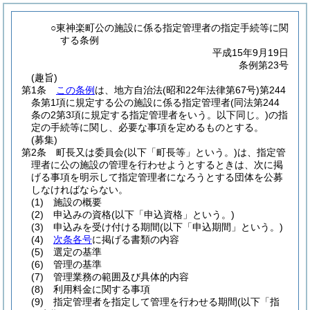
○東神楽町公の施設に係る指定管理者の指定手続等に関
する条例
平成15年9月19日
条例第23号
(趣旨)
第1条
この条例
は、地方自治法
(昭和22年法律第67号)
第244
条第1項に規定する公の施設に係る指定管理者
(同法第244
条の2第3項に規定する指定管理者をいう。以下同じ。)
の指
定の手続等に関し、必要な事項を定めるものとする。
(募集)
第2条
町長又は委員会
(以下「町長等」という。)
は、指定管
理者に公の施設の管理を行わせようとするときは、次に掲
げる事項を明示して指定管理者になろうとする団体を公募
しなければならない。
(1)
施設の概要
(2)
申込みの資格
(以下「申込資格」という。)
(3)
申込みを受け付ける期間
(以下「申込期間」という。)
(4)
次条各号
に掲げる書類の内容
(5)
選定の基準
(6)
管理の基準
(7)
管理業務の範囲及び具体的内容
(8)
利用料金に関する事項
(9)
指定管理者を指定して管理を行わせる期間
(以下「指