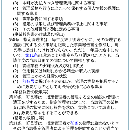
(3)
本町が支払うべき管理費用に関する事項
(4)
管理業務を行うに当たって保有する個人情報の保護に
関する事項
(5)
事業報告に関する事項
(6)
指定の取消し及び管理業務の停止に関する事項
(7)
その他町長等が別に定める事項
(事業報告書の作成及び提出)
第9条
指定管理者は、毎年度終了後速やかに、その管理する
施設に関する次の事項を記載した事業報告書を作成し、町
長等に提出しなければならない。
ただし、年度の途中にお
いて、
第11条
の規定により指定を取り消されたときも、当
該年度の当該日までの間について同様とする。
(1)
管理業務の実施状況及び利用状況
(2)
使用料又は利用にかかる料金の収入の実績
(3)
管理にかかる経費の状況
(4)
前各号
に掲げるもののほか、管理の実態を把握するた
めに必要なものとして町長等が別に定める事項
(業務報告の徴取等)
第10条
町長等は、指定管理者の管理する公の施設の管理の
適正を期するため、指定管理者に対して、当該管理の業務
又は経理の状況に関し報告を求め、実地について調査し、
又は必要な指示をすることができる。
(指定の取消し等)
第11条
町長等は、指定管理者が
前条
の指示に従わないとき
その他当該指定管理者による管理を継続することが適当で